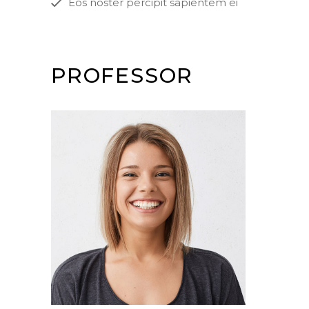
Eos noster percipit sapientem ei
PROFESSOR